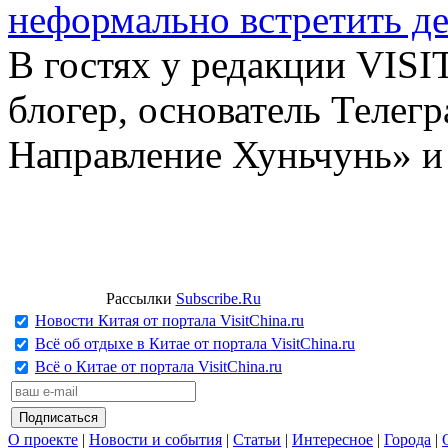
неформально встретить д
В гостях у редакции VIS
блогер, основатель Телег
Направление Хуньчунь» и
Рассылки
Subscribe.Ru
Новости Китая от портала VisitChina.ru
Всё об отдыхе в Китае от портала VisitChina.ru
Всё о Китае от портала VisitChina.ru
О проекте
|
Новости и события
|
Статьи
|
Интересное
|
Города
|