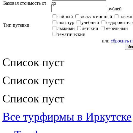
Базовая стоимость от
до
рублей
чайный
экскурсионный
пляжн
шоп-тур
учебный
оздоровител
Тип путевки
лыжный
детский
мебельный
тематический
или
сбросить 
Список пуст
Список пуст
Список пуст
Все турфирмы в Иркутске