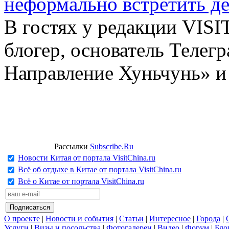
неформально встретить д
В гостях у редакции VIS
блогер, основатель Телег
Направление Хуньчунь» и
Рассылки
Subscribe.Ru
Новости Китая от портала VisitChina.ru
Всё об отдыхе в Китае от портала VisitChina.ru
Всё о Китае от портала VisitChina.ru
О проекте
|
Новости и события
|
Статьи
|
Интересное
|
Города
|
Услуги
|
Визы и посольства
|
Фотогалереи
|
Видео
|
Форум
|
Бло