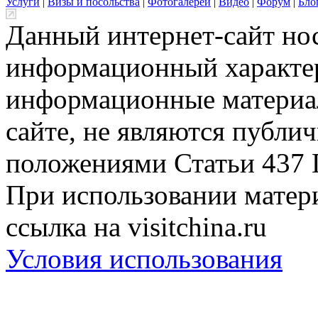
Услуги
|
Визы и посольства
|
Фотогалереи
|
Видео
|
Форум
|
Бло
Данный интернет-сайт но
информационный характер
информационные материа
сайте, не являются публи
положениями Статьи 437 
При использовании матери
ссылка на visitchina.ru
Условия использования