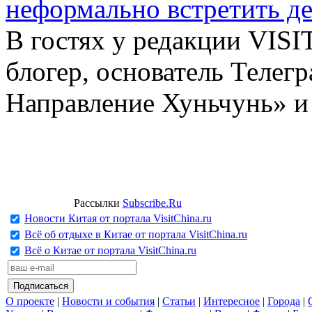
неформально встретить д
В гостях у редакции VIS
блогер, основатель Телег
Направление Хуньчунь» и
Рассылки
Subscribe.Ru
Новости Китая от портала VisitChina.ru
Всё об отдыхе в Китае от портала VisitChina.ru
Всё о Китае от портала VisitChina.ru
О проекте
|
Новости и события
|
Статьи
|
Интересное
|
Города
|