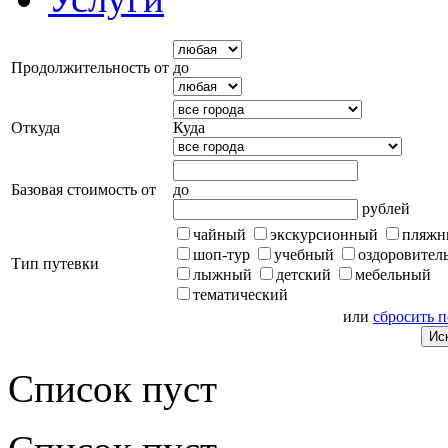
Продолжительность от
до
Откуда
Куда
Базовая стоимость от
до
рублей
чайный
экскурсионный
пляжн
шоп-тур
учебный
оздоровител
Тип путевки
лыжный
детский
мебельный
тематический
или
сбросить 
Список пуст