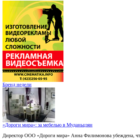
Бренд недели
«Дороги мира»: за мебелью в Муданьцзян
Директор ООО «Дороги мира» Анна Филимонова убеждена, что г