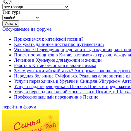
Куда
Тип тура
Обсуждаемое на форуме
Прикоснемся к китайской поэзии?
Как ужать длинные посты про путешествия?
Wenzhou / Переводчик, представитель, закупщик, контроле
Поиск поставщиков в Китае, растаможка грузов, междуна
Лечение в Хуньчуне для мужчин и женщин
Работа в Китае без опыта и знания языка
Зачем учить китайский язык? Авторская колонка педагого
Народная больница Суйфэньхэ. Реальная альтернатива к
Услуги переводчика в Урумчи и Синцзян-Уйгурском Авт
Услуги гида-переводчика в Шанхае. Поиск и предложени
Услуги переводчика китайского языка в Пекине, в Шанха
Профессиональный переводчик в Пекине
перейти в форум