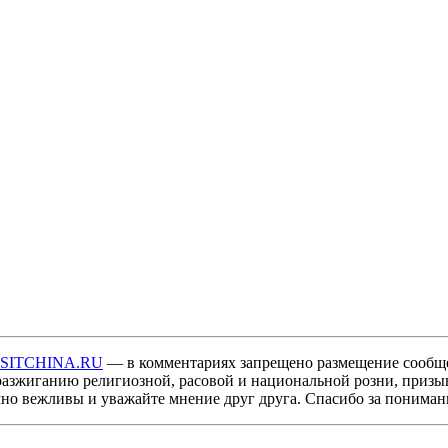
ISITCHINA.RU
— в комментариях запрещено размещение сообщ
разжиганию религиозной, расовой и национальной розни, призы
мно вежливы и уважайте мнение друг друга. Спасибо за пониман