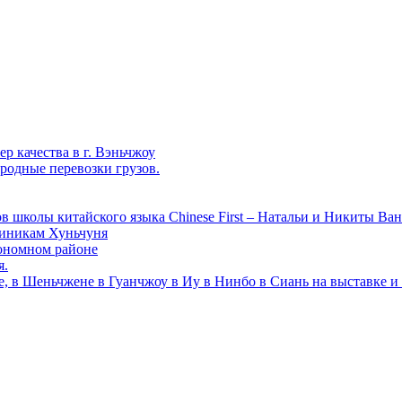
р качества в г. Вэньчжоу
родные перевозки грузов.
в школы китайского языка Chinese First – Натальи и Никиты Ван
линикам Хуньчуня
ономном районе
я.
е, в Шеньчжене в Гуанчжоу в Иу в Нинбо в Сиань на выставке и 