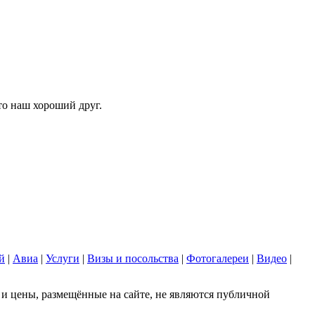
то наш хороший друг.
й
|
Авиа
|
Услуги
|
Визы и посольства
|
Фотогалереи
|
Видео
|
 цены, размещённые на сайте, не являются публичной