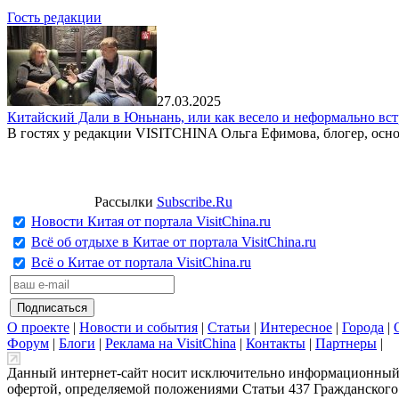
Гость редакции
27.03.2025
Китайский Дали в Юньнань, или как весело и неформально вст
В гостях у редакции VISITCHINA Ольга Ефимова, блогер, осно
Рассылки
Subscribe.Ru
Новости Китая от портала VisitChina.ru
Всё об отдыхе в Китае от портала VisitChina.ru
Всё о Китае от портала VisitChina.ru
О проекте
|
Новости и события
|
Статьи
|
Интересное
|
Города
|
Форум
|
Блоги
|
Реклама на VisitChina
|
Контакты
|
Партнеры
|
Данный интернет-сайт носит исключительно информационный х
офертой, определяемой положениями Статьи 437 Гражданского