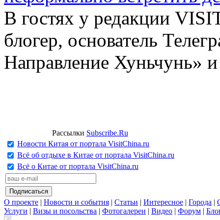
В гостях у редакции VIS
блогер, основатель Телег
Направление Хуньчунь» и
Рассылки
Subscribe.Ru
Новости Китая от портала VisitChina.ru
Всё об отдыхе в Китае от портала VisitChina.ru
Всё о Китае от портала VisitChina.ru
О проекте
|
Новости и события
|
Статьи
|
Интересное
|
Города
|
Услуги
|
Визы и посольства
|
Фотогалереи
|
Видео
|
Форум
|
Бло