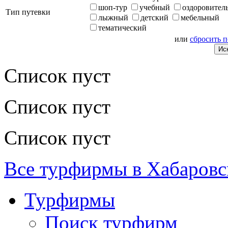
шоп-тур
учебный
оздоровител
Тип путевки
лыжный
детский
мебельный
тематический
или
сбросить 
Список пуст
Список пуст
Список пуст
Все турфирмы в Хабаровс
Турфирмы
Поиск турфирм