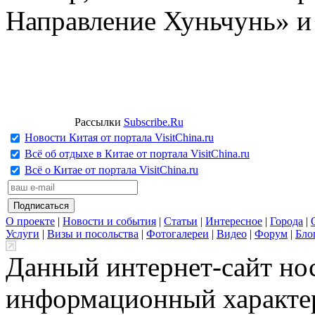
Направление Хуньчунь» и
Рассылки
Subscribe.Ru
Новости Китая от портала VisitChina.ru
Всё об отдыхе в Китае от портала VisitChina.ru
Всё о Китае от портала VisitChina.ru
О проекте
|
Новости и события
|
Статьи
|
Интересное
|
Города
|
Услуги
|
Визы и посольства
|
Фотогалереи
|
Видео
|
Форум
|
Бло
Данный интернет-сайт но
информационный характер