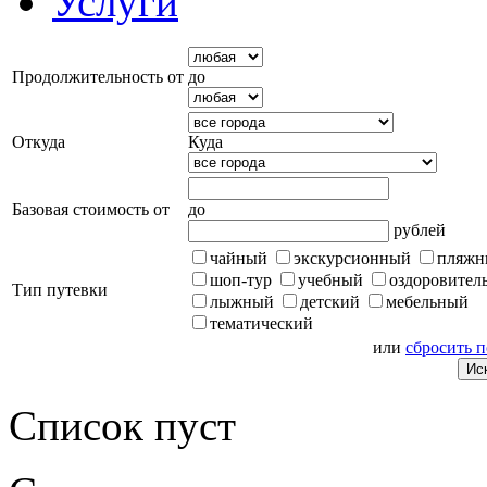
Услуги
Продолжительность от
до
Откуда
Куда
Базовая стоимость от
до
рублей
чайный
экскурсионный
пляжн
шоп-тур
учебный
оздоровител
Тип путевки
лыжный
детский
мебельный
тематический
или
сбросить 
Список пуст