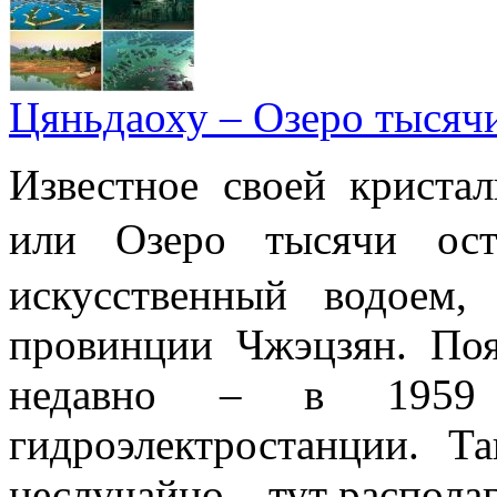
Цяньдаоху – Озеро тысяч
Известное своей криста
или Озеро тысячи 
искусственный водоем,
провинции Чжэцзян. Поя
недавно – в 1959 
гидроэлектростанции. Т
неслучайно – тут располаг