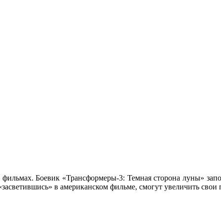
их фильмах. Боевик «Трансформеры-3: Темная сторона луны» за
«засветившись» в американском фильме, смогут увеличить свои 