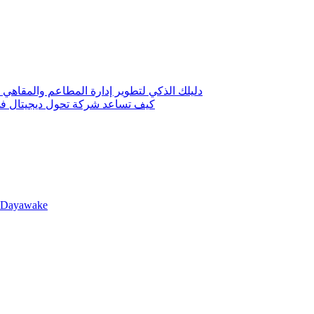
 حلول رقمية لتخفيض التكاليف وزيادة الأرباح
لة لتعزيز ظهور نشاطك في الكويت؟
llDayawake