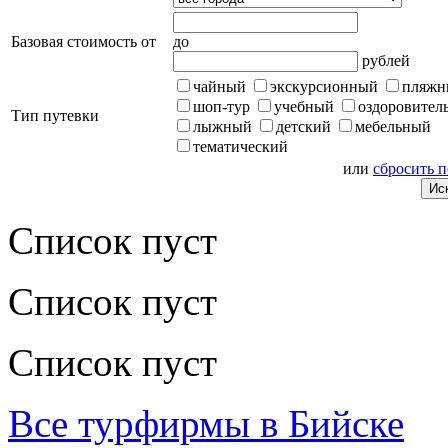
Базовая стоимость от
до
рублей
чайный
экскурсионный
пляжн
шоп-тур
учебный
оздоровител
Тип путевки
лыжный
детский
мебельный
тематический
или
сбросить 
Список пуст
Список пуст
Список пуст
Все турфирмы в Бийске