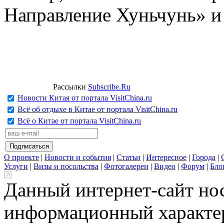
Направление Хуньчунь» и
Рассылки
Subscribe.Ru
Новости Китая от портала VisitChina.ru
Всё об отдыхе в Китае от портала VisitChina.ru
Всё о Китае от портала VisitChina.ru
О проекте
|
Новости и события
|
Статьи
|
Интересное
|
Города
|
Услуги
|
Визы и посольства
|
Фотогалереи
|
Видео
|
Форум
|
Бло
Данный интернет-сайт но
информационный характер