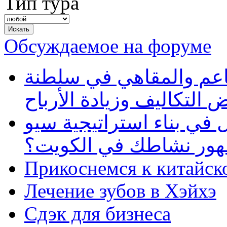
Тип тура
Обсуждаемое на форуме
طاعم والمقاهي في سلطنة
 التكاليف وزيادة الأرباح
في بناء استراتيجية سيو
ظهور نشاطك في الكويت؟
Прикоснемся к китайск
Лечение зубов в Хэйхэ
Сдэк для бизнеса