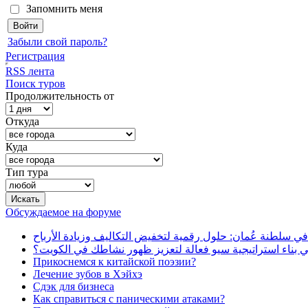
Запомнить меня
Забыли свой пароль?
Регистрация
RSS лента
Поиск туров
Продолжительность от
Откуда
Куда
Тип тура
Обсуждаемое на форуме
في سلطنة عُمان: حلول رقمية لتخفيض التكاليف وزيادة الأرباح
بناء استراتيجية سيو فعالة لتعزيز ظهور نشاطك في الكويت؟
Прикоснемся к китайской поэзии?
Лечение зубов в Хэйхэ
Сдэк для бизнеса
Как справиться с паническими атаками?