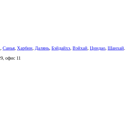
н
,
Санья
,
Харбин
,
Далянь
,
Бэйдайхэ
,
Вэйхай
,
Циндао
,
Шанхай
.
9, офис 11