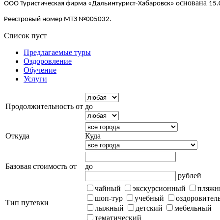
снована
ООО Туристическая фирма «Дальинтурист-Хабаровск» о
15.
Реестровый номер
МТЗ №005032.
Список пуст
Предлагаемые туры
Оздоровление
Обучение
Услуги
Продолжительность от
до
Откуда
Куда
Базовая стоимость от
до
рублей
чайный
экскурсионный
пляжн
шоп-тур
учебный
оздоровител
Тип путевки
лыжный
детский
мебельный
тематический