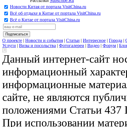
Рассылки
Subscribe.Ru
Новости Китая от портала VisitChina.ru
Всё об отдыхе в Китае от портала VisitChina.ru
Всё о Китае от портала VisitChina.ru
О проекте
|
Новости и события
|
Статьи
|
Интересное
|
Города
|
Услуги
|
Визы и посольства
|
Фотогалереи
|
Видео
|
Форум
|
Бло
Данный интернет-сайт но
информационный характер
информационные материа
сайте, не являются публи
положениями Статьи 437 
При использовании матери