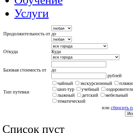
Услуги
Продолжительность от
до
Откуда
Куда
Базовая стоимость от
до
рублей
чайный
экскурсионный
пляжн
шоп-тур
учебный
оздоровител
Тип путевки
лыжный
детский
мебельный
тематический
или
сбросить 
Список пуст