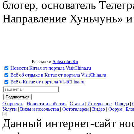
блогер, основатель Телег
Направление Хуньчунь» и
Рассылки
Subscribe.Ru
Новости Китая от портала VisitChina.ru
Всё об отдыхе в Китае от портала VisitChina.ru
Всё о Китае от портала VisitChina.ru
О проекте
|
Новости и события
|
Статьи
|
Интересное
|
Города
|
Услуги
|
Визы и посольства
|
Фотогалереи
|
Видео
|
Форум
|
Бло
Данный интернет-сайт но