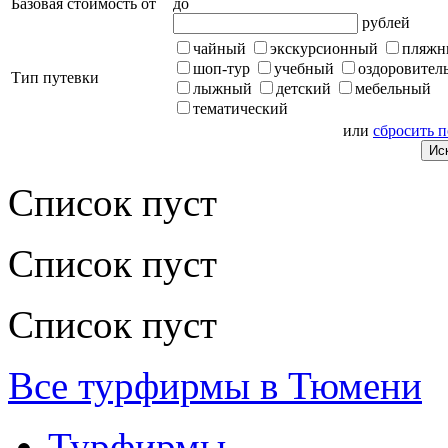
Базовая стоимость от
до
рублей
чайный
экскурсионный
пляжн
шоп-тур
учебный
оздоровител
Тип путевки
лыжный
детский
мебельный
тематический
или
сбросить 
Список пуст
Список пуст
Список пуст
Все турфирмы в Тюмени
Турфирмы