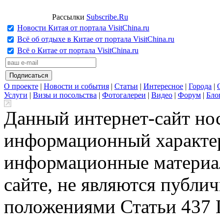
Рассылки
Subscribe.Ru
Новости Китая от портала VisitChina.ru
Всё об отдыхе в Китае от портала VisitChina.ru
Всё о Китае от портала VisitChina.ru
О проекте
|
Новости и события
|
Статьи
|
Интересное
|
Города
|
Услуги
|
Визы и посольства
|
Фотогалереи
|
Видео
|
Форум
|
Бло
Данный интернет-сайт но
информационный характер
информационные материа
сайте, не являются публи
положениями Статьи 437 