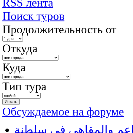
RSS лента
Поиск туров
Продолжительность от
Откуда
Куда
Тип тура
Обсуждаемое на форуме
طاعم والمقاهي في سلطنة