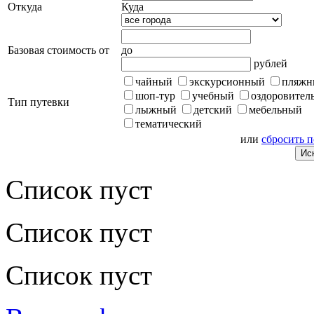
Откуда
Куда
Базовая стоимость от
до
рублей
чайный
экскурсионный
пляжн
шоп-тур
учебный
оздоровител
Тип путевки
лыжный
детский
мебельный
тематический
или
сбросить 
Список пуст
Список пуст
Список пуст