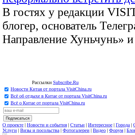
В гостях у редакции VIS
блогер, основатель Телег
Направление Хуньчунь» и
Рассылки
Subscribe.Ru
Новости Китая от портала VisitChina.ru
Всё об отдыхе в Китае от портала VisitChina.ru
Всё о Китае от портала VisitChina.ru
О проекте
|
Новости и события
|
Статьи
|
Интересное
|
Города
|
Услуги
|
Визы и посольства
|
Фотогалереи
|
Видео
|
Форум
|
Бло