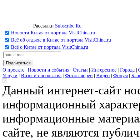
Рассылки
Subscribe.Ru
Новости Китая от портала VisitChina.ru
Всё об отдыхе в Китае от портала VisitChina.ru
Всё о Китае от портала VisitChina.ru
О проекте
|
Новости и события
|
Статьи
|
Интересное
|
Города
|
Услуги
|
Визы и посольства
|
Фотогалереи
|
Видео
|
Форум
|
Бло
Данный интернет-сайт но
информационный характер
информационные материа
сайте, не являются публи