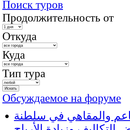
Поиск туров
Продолжительность от
Откуда
Куда
Тип тура
Обсуждаемое на форуме
طاعم والمقاهي في سلطنة
 التكاليف وزيادة الأرباح