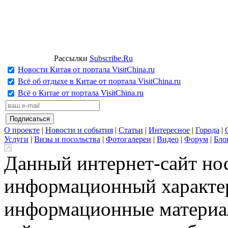
Рассылки
Subscribe.Ru
Новости Китая от портала VisitChina.ru
Всё об отдыхе в Китае от портала VisitChina.ru
Всё о Китае от портала VisitChina.ru
О проекте
|
Новости и события
|
Статьи
|
Интересное
|
Города
|
Услуги
|
Визы и посольства
|
Фотогалереи
|
Видео
|
Форум
|
Бло
Данный интернет-сайт но
информационный характер
информационные материа