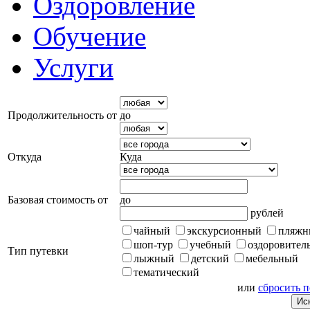
Оздоровление
Обучение
Услуги
Продолжительность от
до
Откуда
Куда
Базовая стоимость от
до
рублей
чайный
экскурсионный
пляжн
шоп-тур
учебный
оздоровител
Тип путевки
лыжный
детский
мебельный
тематический
или
сбросить 