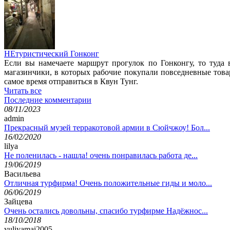
НЕтуристический Гонконг
Если вы намечаете маршрут прогулок по Гонконгу, то туда 
магазинчики, в которых рабочие покупали повседневные това
самое время отправиться в Квун Тунг.
Читать все
Последние комментарии
08/11/2023
admin
Прекрасный музей терракотовой армии в Сюйчжоу! Бол...
16/02/2020
lilya
Не поленилась - нашла! очень понравилась работа де...
19/06/2019
Васильева
Отличная турфирма! Очень положительные гиды и моло...
06/06/2019
Зайцева
Очень остались довольны, спасибо турфирме Надёжнос...
18/10/2018
yuliyamai2005