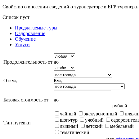
Свойство о внесении сведений о туроператоре в ЕГР туропера
Список пуст
Предлагаемые туры
Оздоровление
Обучение
Услуги
Продолжительность от
до
Откуда
Куда
Базовая стоимость от
до
рублей
чайный
экскурсионный
пляжн
шоп-тур
учебный
оздоровител
Тип путевки
лыжный
детский
мебельный
тематический