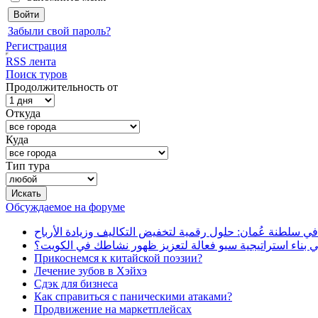
Забыли свой пароль?
Регистрация
RSS лента
Поиск туров
Продолжительность от
Откуда
Куда
Тип тура
Обсуждаемое на форуме
في سلطنة عُمان: حلول رقمية لتخفيض التكاليف وزيادة الأرباح
بناء استراتيجية سيو فعالة لتعزيز ظهور نشاطك في الكويت؟
Прикоснемся к китайской поэзии?
Лечение зубов в Хэйхэ
Сдэк для бизнеса
Как справиться с паническими атаками?
Продвижение на маркетплейсах