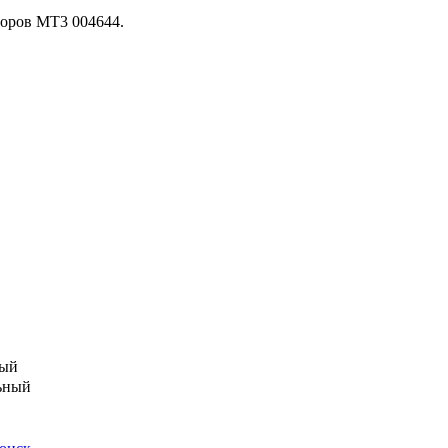
торов МТ3 004644.
ый
ьный