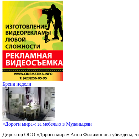
Бренд недели
«Дороги мира»: за мебелью в Муданьцзян
Директор ООО «Дороги мира» Анна Филимонова убеждена, что г