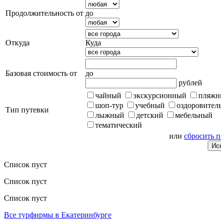
Продолжительность от
до
Откуда
Куда
Базовая стоимость от
до
рублей
чайный
экскурсионный
пляжн
шоп-тур
учебный
оздоровител
Тип путевки
лыжный
детский
мебельный
тематический
или
сбросить 
Список пуст
Список пуст
Список пуст
Все турфирмы в Екатеринбурге