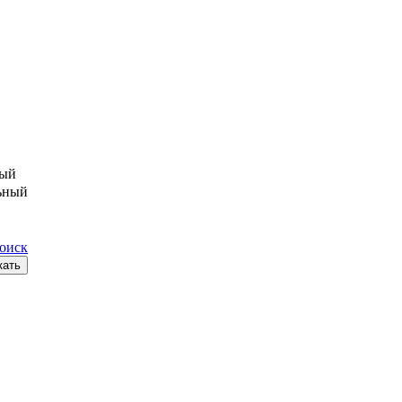
ый
ьный
поиск