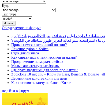
Куда
Тип тура
Обсуждаемое на форуме
في سلطنة عُمان: حلول رقمية لتخفيض التكاليف وزيادة الأرباح
بناء استراتيجية سيو فعالة لتعزيز ظهور نشاطك في الكويت؟
Прикоснемся к китайской поэзии?
Лечение зубов в Хэйхэ
Сдэк для бизнеса
Как справиться с паническими атаками?
Продвижение на маркетплейсах
Малые архитектурные формы
Где брать картинки для блога про Китай?
Zopiclone 10 mg UK – Know Its Uses, Benefits & Dosage | a
Деревянные конструкции для дачи
Как поставить капчу на блог о Китае
перейти в форум