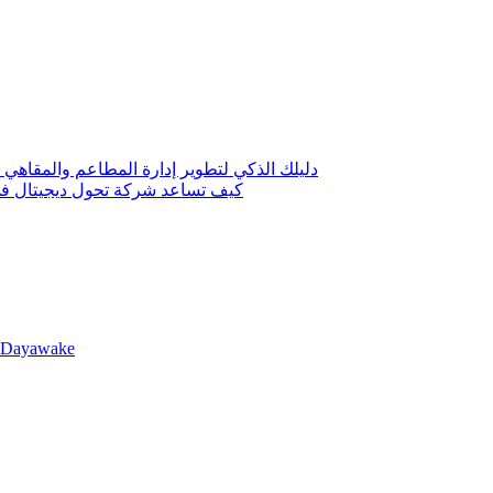
دليلك الذكي لتطوير إدارة المطاعم والمقاهي 
كيف تساعد شركة تحول ديجيتال في 
llDayawake