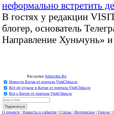
неформально встретить д
В гостях у редакции VIS
блогер, основатель Телег
Направление Хуньчунь» и
Рассылки
Subscribe.Ru
Новости Китая от портала VisitChina.ru
Всё об отдыхе в Китае от портала VisitChina.ru
Всё о Китае от портала VisitChina.ru
О проекте
|
Новости и события
|
Статьи
|
Интересное
|
Города
|