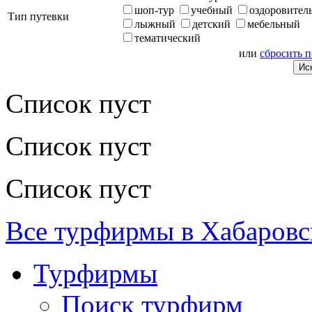
шоп-тур
учебный
оздоровител
Тип путевки
лыжный
детский
мебельный
тематический
или
сбросить 
Список пуст
Список пуст
Список пуст
Все турфирмы в Хабаровс
Турфирмы
Поиск турфирм