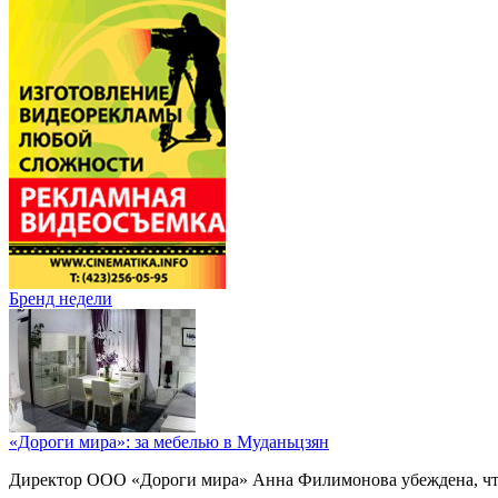
Бренд недели
«Дороги мира»: за мебелью в Муданьцзян
Директор ООО «Дороги мира» Анна Филимонова убеждена, что г