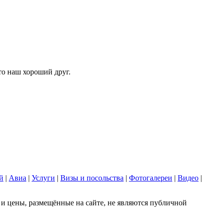
то наш хороший друг.
й
|
Авиа
|
Услуги
|
Визы и посольства
|
Фотогалереи
|
Видео
|
 цены, размещённые на сайте, не являются публичной