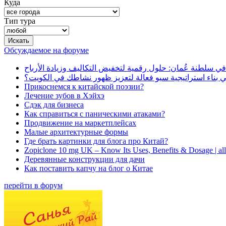
Куда
Тип тура
Обсуждаемое на форуме
في سلطنة عُمان: حلول رقمية لتخفيض التكاليف وزيادة الأرباح
بناء استراتيجية سيو فعالة لتعزيز ظهور نشاطك في الكويت؟
Прикоснемся к китайской поэзии?
Лечение зубов в Хэйхэ
Сдэк для бизнеса
Как справиться с паническими атаками?
Продвижение на маркетплейсах
Малые архитектурные формы
Где брать картинки для блога про Китай?
Zopiclone 10 mg UK – Know Its Uses, Benefits & Dosage | a
Деревянные конструкции для дачи
Как поставить капчу на блог о Китае
перейти в форум