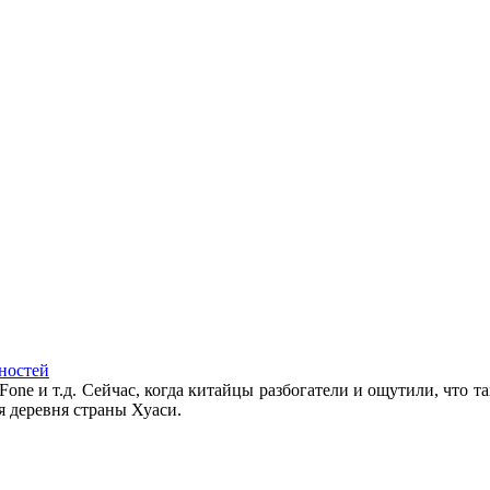
ностей
Fone и т.д. Сейчас, когда китайцы разбогатели и ощутили, что та
я деревня страны Хуаси.