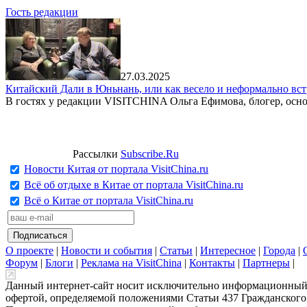
Гость редакции
27.03.2025
Китайский Дали в Юньнань, или как весело и неформально вст
В гостях у редакции VISITCHINA Ольга Ефимова, блогер, осно
Рассылки
Subscribe.Ru
Новости Китая от портала VisitChina.ru
Всё об отдыхе в Китае от портала VisitChina.ru
Всё о Китае от портала VisitChina.ru
О проекте
|
Новости и события
|
Статьи
|
Интересное
|
Города
|
Форум
|
Блоги
|
Реклама на VisitChina
|
Контакты
|
Партнеры
|
Данный интернет-сайт носит исключительно информационный х
офертой, определяемой положениями Статьи 437 Гражданского