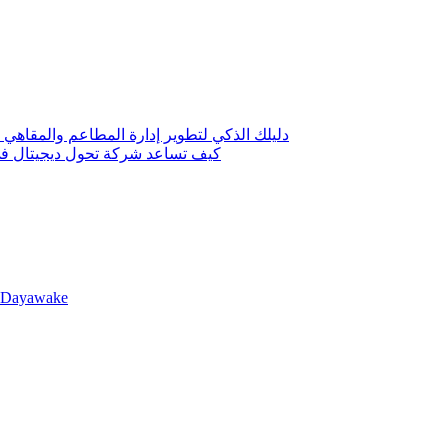
دليلك الذكي لتطوير إدارة المطاعم والمقاهي 
كيف تساعد شركة تحول ديجيتال في 
llDayawake