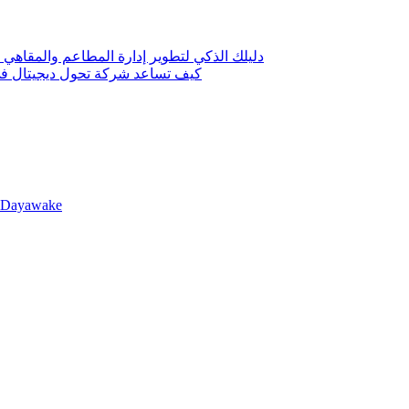
دليلك الذكي لتطوير إدارة المطاعم والمقاهي 
كيف تساعد شركة تحول ديجيتال في 
llDayawake