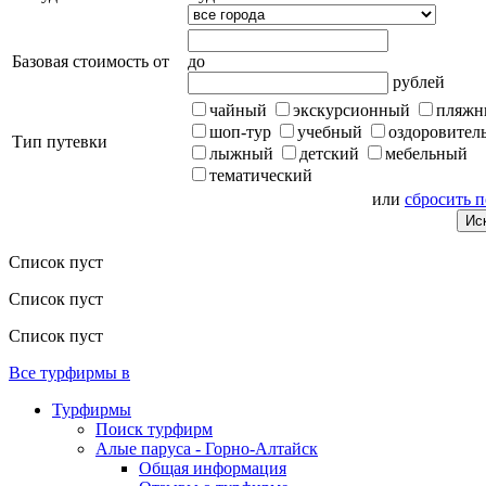
Базовая стоимость от
до
рублей
чайный
экскурсионный
пляжн
шоп-тур
учебный
оздоровител
Тип путевки
лыжный
детский
мебельный
тематический
или
сбросить 
Список пуст
Список пуст
Список пуст
Все турфирмы в
Турфирмы
Поиск турфирм
Алые паруса - Горно-Алтайск
Общая информация