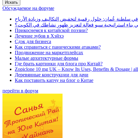
Обсуждаемое на форуме
في سلطنة عُمان: حلول رقمية لتخفيض التكاليف وزيادة الأرباح
بناء استراتيجية سيو فعالة لتعزيز ظهور نشاطك في الكويت؟
Прикоснемся к китайской поэзии?
Лечение зубов в Хэйхэ
Сдэк для бизнеса
Как справиться с паническими атаками?
Продвижение на маркетплейсах
Малые архитектурные формы
Где брать картинки для блога про Китай?
Zopiclone 10 mg UK – Know Its Uses, Benefits & Dosage | a
Деревянные конструкции для дачи
Как поставить капчу на блог о Китае
перейти в форум