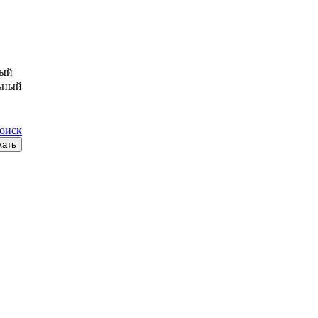
ый
ьный
поиск