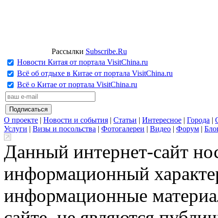
Рассылки
Subscribe.Ru
Новости Китая от портала VisitChina.ru
Всё об отдыхе в Китае от портала VisitChina.ru
Всё о Китае от портала VisitChina.ru
О проекте
|
Новости и события
|
Статьи
|
Интересное
|
Города
|
Услуги
|
Визы и посольства
|
Фотогалереи
|
Видео
|
Форум
|
Бло
Данный интернет-сайт но
информационный характер
информационные материа
сайте, не являются публи