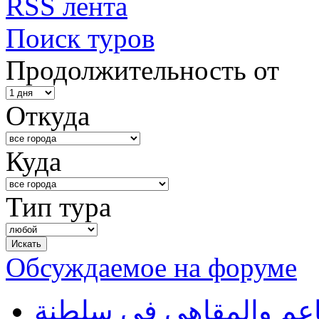
RSS лента
Поиск туров
Продолжительность от
Откуда
Куда
Тип тура
Обсуждаемое на форуме
طاعم والمقاهي في سلطنة