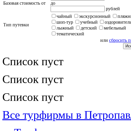
Базовая стоимость от
до
рублей
чайный
экскурсионный
пляжн
шоп-тур
учебный
оздоровител
Тип путевки
лыжный
детский
мебельный
тематический
или
сбросить 
Список пуст
Список пуст
Список пуст
Все турфирмы в Петропав