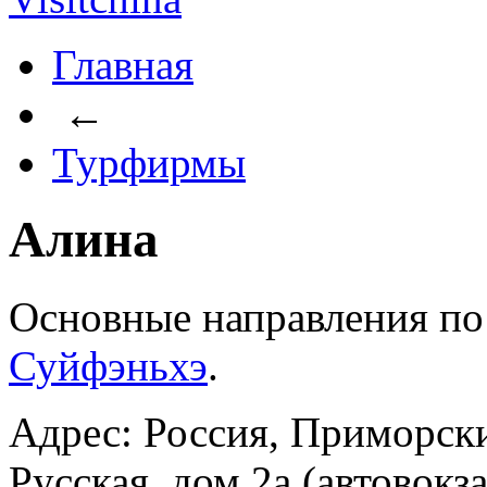
Главная
←
Турфирмы
Алина
Основные направления п
Суйфэньхэ
.
Адрес: Россия, Приморски
Русская, дом 2а (автовокз