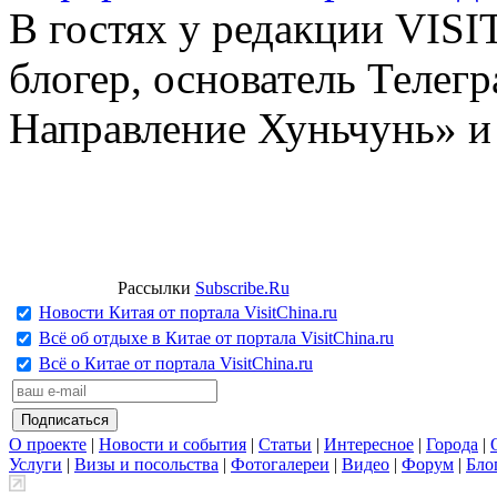
В гостях у редакции VIS
блогер, основатель Телег
Направление Хуньчунь» и
Рассылки
Subscribe.Ru
Новости Китая от портала VisitChina.ru
Всё об отдыхе в Китае от портала VisitChina.ru
Всё о Китае от портала VisitChina.ru
О проекте
|
Новости и события
|
Статьи
|
Интересное
|
Города
|
Услуги
|
Визы и посольства
|
Фотогалереи
|
Видео
|
Форум
|
Бло