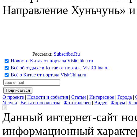
Направление Хуньчунь» и
Рассылки
Subscribe.Ru
Новости Китая от портала VisitChina.ru
Всё об отдыхе в Китае от портала VisitChina.ru
Всё о Китае от портала VisitChina.ru
О проекте
|
Новости и события
|
Статьи
|
Интересное
|
Города
|
Услуги
|
Визы и посольства
|
Фотогалереи
|
Видео
|
Форум
|
Бло
Данный интернет-сайт но
информационный характер