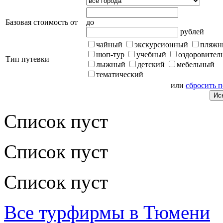
Базовая стоимость от
до
рублей
чайный
экскурсионный
пляжн
шоп-тур
учебный
оздоровител
Тип путевки
лыжный
детский
мебельный
тематический
или
сбросить 
Список пуст
Список пуст
Список пуст
Все турфирмы в Тюмени