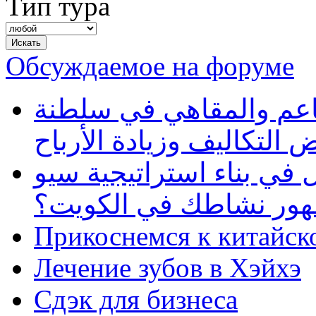
Тип тура
Обсуждаемое на форуме
طاعم والمقاهي في سلطنة
 التكاليف وزيادة الأرباح
في بناء استراتيجية سيو
ظهور نشاطك في الكويت؟
Прикоснемся к китайск
Лечение зубов в Хэйхэ
Сдэк для бизнеса