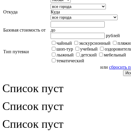
Откуда
Куда
Базовая стоимость от
до
рублей
чайный
экскурсионный
пляжн
шоп-тур
учебный
оздоровител
Тип путевки
лыжный
детский
мебельный
тематический
или
сбросить 
Список пуст
Список пуст
Список пуст