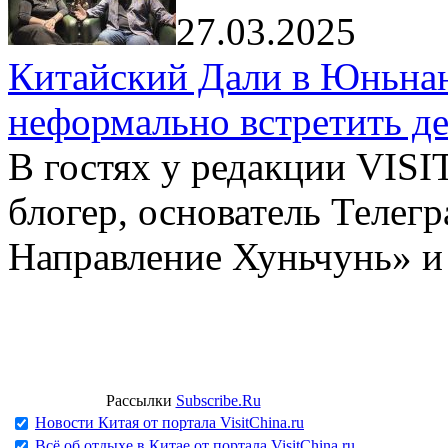
27.03.2025
Китайский Дали в Юньнань
неформально встретить д
В гостях у редакции VIS
блогер, основатель Телег
Направление Хуньчунь» и
Рассылки
Subscribe.Ru
Новости Китая от портала VisitChina.ru
Всё об отдыхе в Китае от портала VisitChina.ru