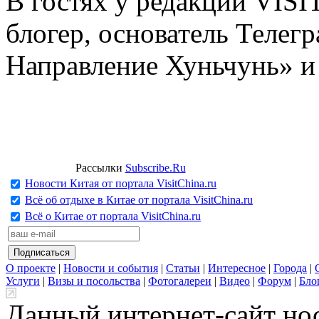
В гостях у редакции VIS
блогер, основатель Телег
Направление Хуньчунь» и
Рассылки
Subscribe.Ru
Новости Китая от портала VisitChina.ru
Всё об отдыхе в Китае от портала VisitChina.ru
Всё о Китае от портала VisitChina.ru
О проекте
|
Новости и события
|
Статьи
|
Интересное
|
Города
|
Услуги
|
Визы и посольства
|
Фотогалереи
|
Видео
|
Форум
|
Бло
Данный интернет-сайт но