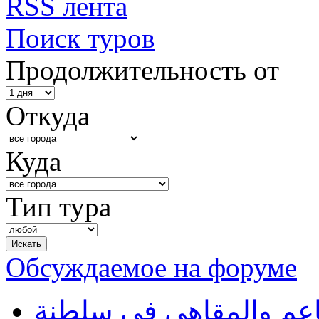
RSS лента
Поиск туров
Продолжительность от
Откуда
Куда
Тип тура
Обсуждаемое на форуме
طاعم والمقاهي في سلطنة