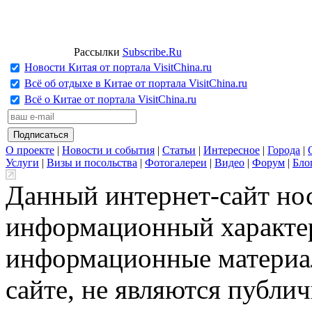
Рассылки
Subscribe.Ru
Новости Китая от портала VisitChina.ru
Всё об отдыхе в Китае от портала VisitChina.ru
Всё о Китае от портала VisitChina.ru
О проекте
|
Новости и события
|
Статьи
|
Интересное
|
Города
|
Услуги
|
Визы и посольства
|
Фотогалереи
|
Видео
|
Форум
|
Бло
Данный интернет-сайт но
информационный характер
информационные материа
сайте, не являются публи