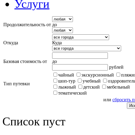
Услуги
Продолжительность от
до
Откуда
Куда
Базовая стоимость от
до
рублей
чайный
экскурсионный
пляжн
шоп-тур
учебный
оздоровител
Тип путевки
лыжный
детский
мебельный
тематический
или
сбросить 
Список пуст