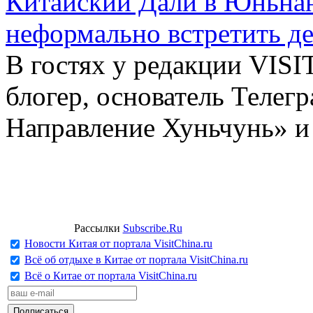
Китайский Дали в Юньнань
неформально встретить д
В гостях у редакции VIS
блогер, основатель Телег
Направление Хуньчунь» и
Рассылки
Subscribe.Ru
Новости Китая от портала VisitChina.ru
Всё об отдыхе в Китае от портала VisitChina.ru
Всё о Китае от портала VisitChina.ru