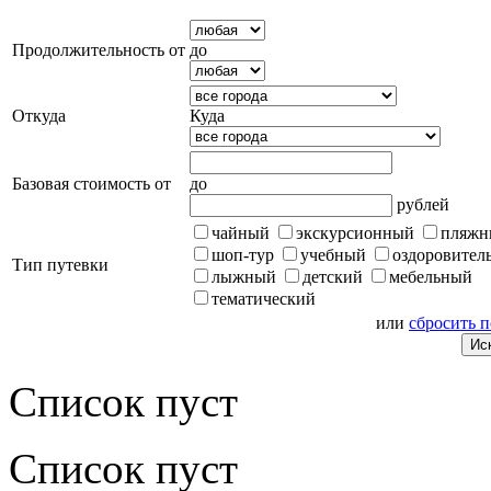
Продолжительность от
до
Откуда
Куда
Базовая стоимость от
до
рублей
чайный
экскурсионный
пляжн
шоп-тур
учебный
оздоровител
Тип путевки
лыжный
детский
мебельный
тематический
или
сбросить 
Список пуст
Список пуст