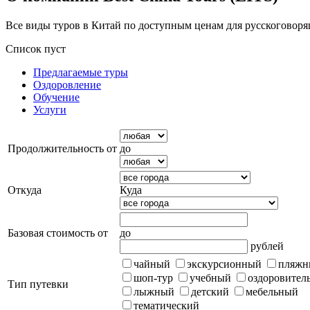
Все виды туров в Китай по доступным ценам для русскоговоря
Список пуст
Предлагаемые туры
Оздоровление
Обучение
Услуги
Продолжительность от
до
Откуда
Куда
Базовая стоимость от
до
рублей
чайный
экскурсионный
пляжн
шоп-тур
учебный
оздоровител
Тип путевки
лыжный
детский
мебельный
тематический