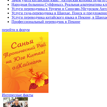
Зачем учить китайский язык? Авторская колонка педагого
Народная больница Суйфэньхэ. Реальная альтернатива к
Услуги переводчика в Урумчи и Синцзян-Уйгурском Авт
Услуги гида-переводчика в Шанхае. Поиск и предложени
Услуги переводчика китайского языка в Пекине, в Шанха
Профессиональный переводчик в Пекине
перейти в форум
Интересные факты