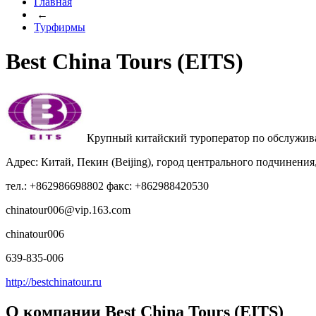
Главная
←
Турфирмы
Best China Tours (EITS)
Крупный китайский туроператор по обслужив
Адрес: Китай, Пекин (Beijing), город центрального подчинения
тел.: +862986698802 факс: +862988420530
chinatour006@vip.163.com
chinatour006
639-835-006
http://bestchinatour.ru
О компании Best China Tours (EITS)