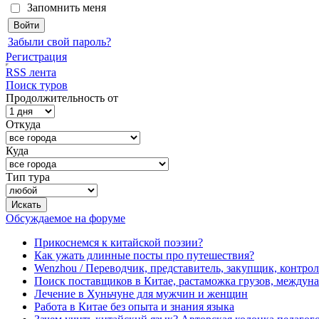
Запомнить меня
Забыли свой пароль?
Регистрация
RSS лента
Поиск туров
Продолжительность от
Откуда
Куда
Тип тура
Обсуждаемое на форуме
Прикоснемся к китайской поэзии?
Как ужать длинные посты про путешествия?
Wenzhou / Переводчик, представитель, закупщик, контроле
Поиск поставщиков в Китае, растаможка грузов, междуна
Лечение в Хуньчуне для мужчин и женщин
Работа в Китае без опыта и знания языка