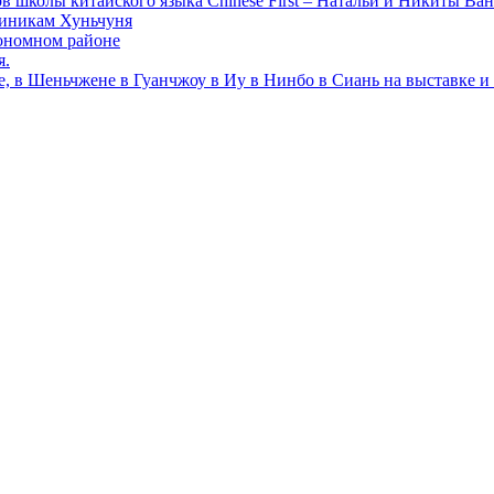
в школы китайского языка Chinese First – Натальи и Никиты Ван
линикам Хуньчуня
ономном районе
я.
е, в Шеньчжене в Гуанчжоу в Иу в Нинбо в Сиань на выставке и 