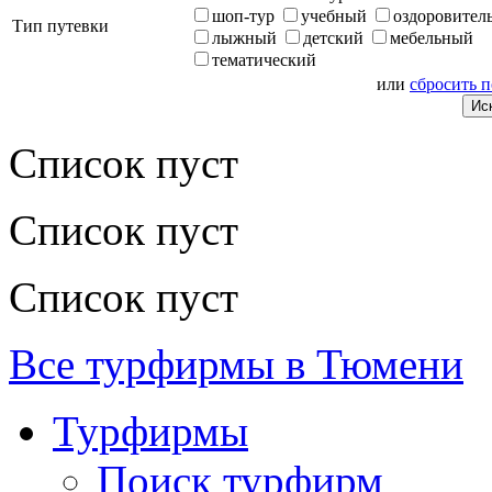
шоп-тур
учебный
оздоровител
Тип путевки
лыжный
детский
мебельный
тематический
или
сбросить 
Список пуст
Список пуст
Список пуст
Все турфирмы в Тюмени
Турфирмы
Поиск турфирм