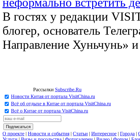
неформально встретить д
В гостях у редакции VIS
блогер, основатель Телег
Направление Хуньчунь» и
Рассылки
Subscribe.Ru
Новости Китая от портала VisitChina.ru
Всё об отдыхе в Китае от портала VisitChina.ru
Всё о Китае от портала VisitChina.ru
О проекте
|
Новости и события
|
Статьи
|
Интересное
|
Города
|
Услуги
|
Визы и посольства
|
Фотогалереи
|
Видео
|
Форум
|
Бло