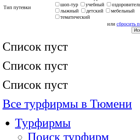
шоп-тур
учебный
оздоровител
Тип путевки
лыжный
детский
мебельный
тематический
или
сбросить 
Список пуст
Список пуст
Список пуст
Все турфирмы в Тюмени
Турфирмы
Поиск турфирм