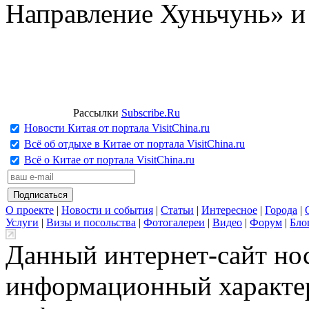
Направление Хуньчунь» и
Рассылки
Subscribe.Ru
Новости Китая от портала VisitChina.ru
Всё об отдыхе в Китае от портала VisitChina.ru
Всё о Китае от портала VisitChina.ru
О проекте
|
Новости и события
|
Статьи
|
Интересное
|
Города
|
Услуги
|
Визы и посольства
|
Фотогалереи
|
Видео
|
Форум
|
Бло
Данный интернет-сайт но
информационный характер