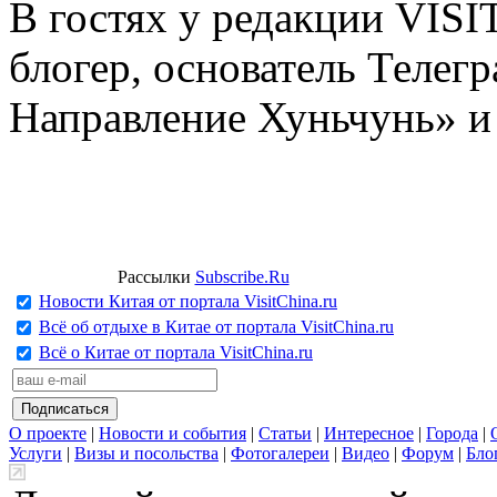
В гостях у редакции VIS
блогер, основатель Телег
Направление Хуньчунь» и
Рассылки
Subscribe.Ru
Новости Китая от портала VisitChina.ru
Всё об отдыхе в Китае от портала VisitChina.ru
Всё о Китае от портала VisitChina.ru
О проекте
|
Новости и события
|
Статьи
|
Интересное
|
Города
|
Услуги
|
Визы и посольства
|
Фотогалереи
|
Видео
|
Форум
|
Бло