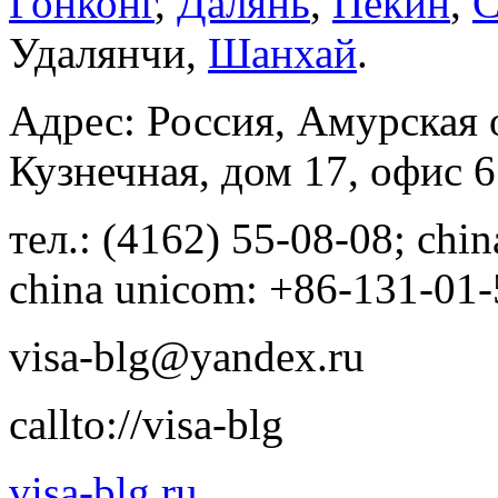
Гонконг
,
Далянь
,
Пекин
,
С
Удалянчи,
Шанхай
.
Адрес: Россия, Амурская о
Кузнечная, дом 17, офис 6
тел.: (4162) 55-08-08; chi
china unicom: +86-131-01
visa-blg@yandex.ru
callto://visa-blg
visa-blg.ru