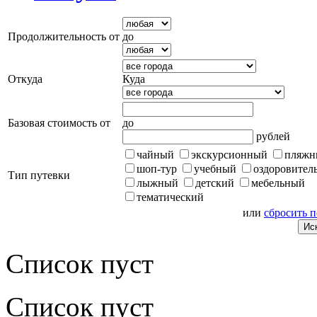
Продолжительность от
до
Откуда
Куда
Базовая стоимость от
до
рублей
чайный
экскурсионный
пляжн
шоп-тур
учебный
оздоровител
Тип путевки
лыжный
детский
мебельный
тематический
или
сбросить 
Список пуст
Список пуст