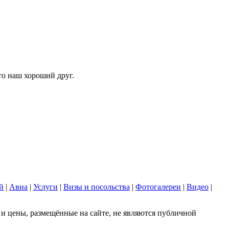
то наш хороший друг.
й
|
Авиа
|
Услуги
|
Визы и посольства
|
Фотогалереи
|
Видео
|
 цены, размещённые на сайте, не являются публичной