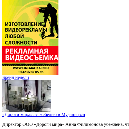
Бренд недели
«Дороги мира»: за мебелью в Муданьцзян
Директор ООО «Дороги мира» Анна Филимонова убеждена, что г