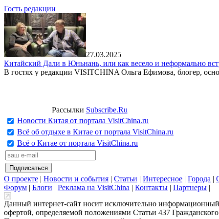
Гость редакции
27.03.2025
Китайский Дали в Юньнань, или как весело и неформально вст
В гостях у редакции VISITCHINA Ольга Ефимова, блогер, осно
Рассылки
Subscribe.Ru
Новости Китая от портала VisitChina.ru
Всё об отдыхе в Китае от портала VisitChina.ru
Всё о Китае от портала VisitChina.ru
О проекте
|
Новости и события
|
Статьи
|
Интересное
|
Города
|
Форум
|
Блоги
|
Реклама на VisitChina
|
Контакты
|
Партнеры
|
Данный интернет-сайт носит исключительно информационный х
офертой, определяемой положениями Статьи 437 Гражданского