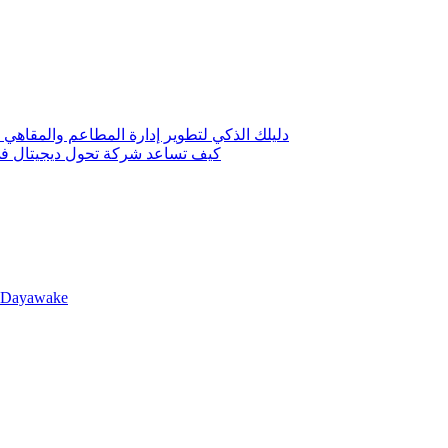
دليلك الذكي لتطوير إدارة المطاعم والمقاهي 
كيف تساعد شركة تحول ديجيتال في 
llDayawake