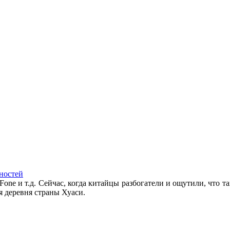
ностей
Fone и т.д. Сейчас, когда китайцы разбогатели и ощутили, что та
я деревня страны Хуаси.