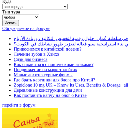
Куда
Тип тура
Обсуждаемое на форуме
في سلطنة عُمان: حلول رقمية لتخفيض التكاليف وزيادة الأرباح
بناء استراتيجية سيو فعالة لتعزيز ظهور نشاطك في الكويت؟
Прикоснемся к китайской поэзии?
Лечение зубов в Хэйхэ
Сдэк для бизнеса
Как справиться с паническими атаками?
Продвижение на маркетплейсах
Малые архитектурные формы
Где брать картинки для блога про Китай?
Zopiclone 10 mg UK – Know Its Uses, Benefits & Dosage | a
Деревянные конструкции для дачи
Как поставить капчу на блог о Китае
перейти в форум