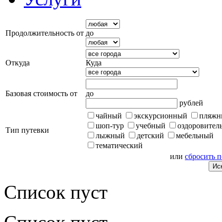
Продолжительность от
до
Откуда
Куда
Базовая стоимость от
до
рублей
чайный
экскурсионный
пляжн
шоп-тур
учебный
оздоровител
Тип путевки
лыжный
детский
мебельный
тематический
или
сбросить 
Список пуст