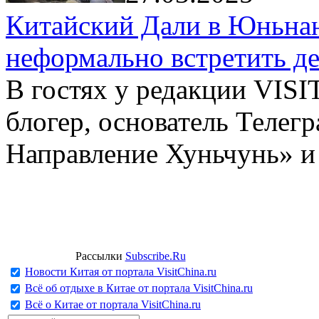
Китайский Дали в Юньнань
неформально встретить д
В гостях у редакции VIS
блогер, основатель Телег
Направление Хуньчунь» и
Рассылки
Subscribe.Ru
Новости Китая от портала VisitChina.ru
Всё об отдыхе в Китае от портала VisitChina.ru
Всё о Китае от портала VisitChina.ru