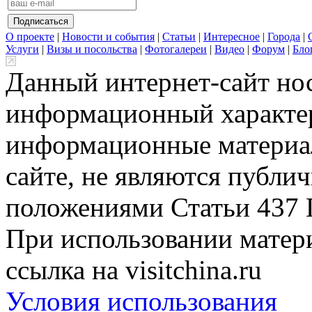
О проекте
|
Новости и события
|
Статьи
|
Интересное
|
Города
|
Услуги
|
Визы и посольства
|
Фотогалереи
|
Видео
|
Форум
|
Бло
Данный интернет-сайт но
информационный характер
информационные материа
сайте, не являются публи
положениями Статьи 437 
При использовании матери
ссылка на visitchina.ru
Условия использования