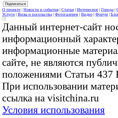
О проекте
|
Новости и события
|
Статьи
|
Интересное
|
Города
|
Услуги
|
Визы и посольства
|
Фотогалереи
|
Видео
|
Форум
|
Бло
Данный интернет-сайт но
информационный характер
информационные материа
сайте, не являются публи
положениями Статьи 437 
При использовании матери
ссылка на visitchina.ru
Условия использования