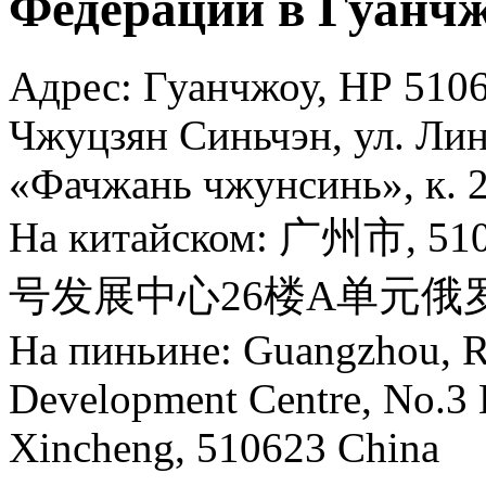
Федерации в Гуанч
Адрес: Гуанчжоу, НР 5106
Чжуцзян Синьчэн, ул. Линь
«Фачжань чжунсинь», к. 
На китайском: 广州市
号发展中心26楼A单元俄
На пиньине: Guangzhou, Ru
Development Centre, No.3 
Xincheng, 510623 China