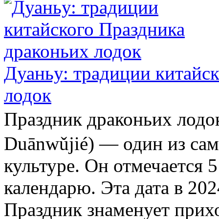
Дуаньу: традиции китайс
лодок
Праздник драконьих ло
Duānwǔjié) — один из са
культуре. Он отмечается 
календарю. Эта дата в 202
Праздник знаменует прихо