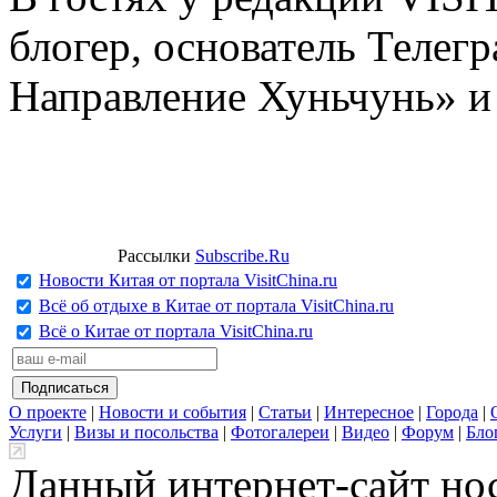
блогер, основатель Телег
Направление Хуньчунь» и
Рассылки
Subscribe.Ru
Новости Китая от портала VisitChina.ru
Всё об отдыхе в Китае от портала VisitChina.ru
Всё о Китае от портала VisitChina.ru
О проекте
|
Новости и события
|
Статьи
|
Интересное
|
Города
|
Услуги
|
Визы и посольства
|
Фотогалереи
|
Видео
|
Форум
|
Бло
Данный интернет-сайт но