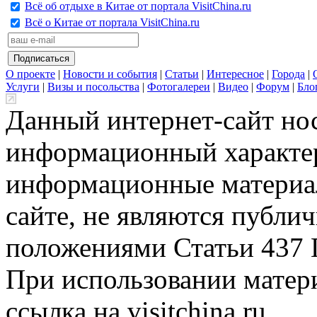
Всё об отдыхе в Китае от портала VisitChina.ru
Всё о Китае от портала VisitChina.ru
О проекте
|
Новости и события
|
Статьи
|
Интересное
|
Города
|
Услуги
|
Визы и посольства
|
Фотогалереи
|
Видео
|
Форум
|
Бло
Данный интернет-сайт но
информационный характер
информационные материа
сайте, не являются публи
положениями Статьи 437 
При использовании матери
ссылка на visitchina.ru