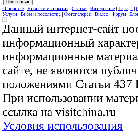
О проекте
|
Новости и события
|
Статьи
|
Интересное
|
Города
|
Услуги
|
Визы и посольства
|
Фотогалереи
|
Видео
|
Форум
|
Бло
Данный интернет-сайт но
информационный характер
информационные материа
сайте, не являются публи
положениями Статьи 437 
При использовании матери
ссылка на visitchina.ru
Условия использования