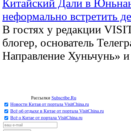
Китайский Дали в Юньнань
неформально встретить д
В гостях у редакции VIS
блогер, основатель Телег
Направление Хуньчунь» и
Рассылки
Subscribe.Ru
Новости Китая от портала VisitChina.ru
Всё об отдыхе в Китае от портала VisitChina.ru
Всё о Китае от портала VisitChina.ru