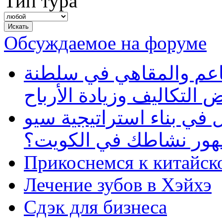
Тип тура
Обсуждаемое на форуме
طاعم والمقاهي في سلطنة
 التكاليف وزيادة الأرباح
في بناء استراتيجية سيو
ظهور نشاطك في الكويت؟
Прикоснемся к китайск
Лечение зубов в Хэйхэ
Сдэк для бизнеса