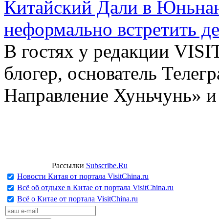
Китайский Дали в Юньнань
неформально встретить д
В гостях у редакции VIS
блогер, основатель Телег
Направление Хуньчунь» и
Рассылки
Subscribe.Ru
Новости Китая от портала VisitChina.ru
Всё об отдыхе в Китае от портала VisitChina.ru
Всё о Китае от портала VisitChina.ru