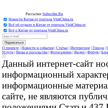
Рассылки
Subscribe.Ru
Новости Китая от портала VisitChina.ru
Всё об отдыхе в Китае от портала VisitChina.ru
Всё о Китае от портала VisitChina.ru
О проекте
|
Новости и события
|
Статьи
|
Интересное
|
Города
|
Услуги
|
Визы и посольства
|
Фотогалереи
|
Видео
|
Форум
|
Бло
Данный интернет-сайт но
информационный характер
информационные материа
сайте, не являются публи
положениями Статьи 437 