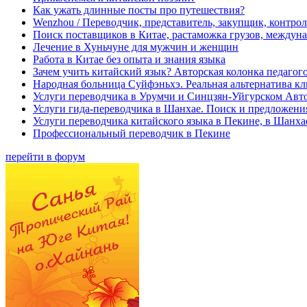
Как ужать длинные посты про путешествия?
Wenzhou / Переводчик, представитель, закупщик, контроле
Поиск поставщиков в Китае, растаможка грузов, междуна
Лечение в Хуньчуне для мужчин и женщин
Работа в Китае без опыта и знания языка
Зачем учить китайский язык? Авторская колонка педагого
Народная больница Суйфэньхэ. Реальная альтернатива к
Услуги переводчика в Урумчи и Синцзян-Уйгурском Авт
Услуги гида-переводчика в Шанхае. Поиск и предложени
Услуги переводчика китайского языка в Пекине, в Шанха
Профессиональный переводчик в Пекине
перейти в форум