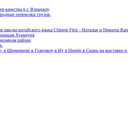
р качества в г. Вэньчжоу
родные перевозки грузов.
в школы китайского языка Chinese First – Натальи и Никиты Ван
линикам Хуньчуня
ономном районе
я.
е, в Шеньчжене в Гуанчжоу в Иу в Нинбо в Сиань на выставке и 