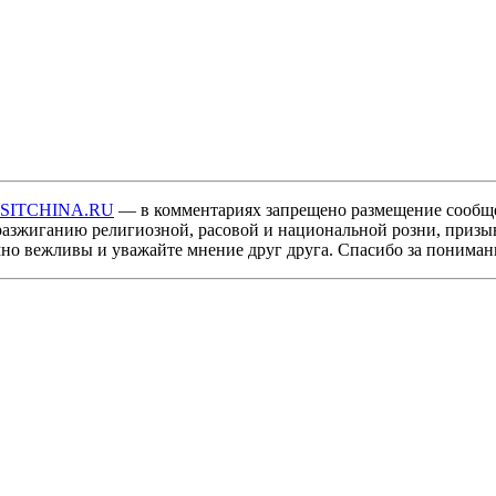
ISITCHINA.RU
— в комментариях запрещено размещение сообщ
разжиганию религиозной, расовой и национальной розни, призы
мно вежливы и уважайте мнение друг друга. Спасибо за пониман