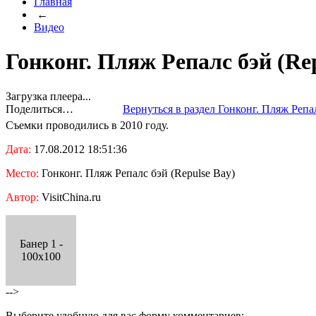
Главная
←
Видео
Гонконг. Пляж Репалс бэй (Rep
Загрузка плеера...
Поделиться…
Вернуться в раздел Гонконг. Пляж Репал
Съемки проводились в 2010 году.
Дата:
17.08.2012 18:51:36
Место:
Гонконг. Пляж Репалс бэй (Repulse Bay)
Автор:
VisitChina.ru
Банер 1 -
100x100
-->
Выберите удобную для вас форму комментариев: