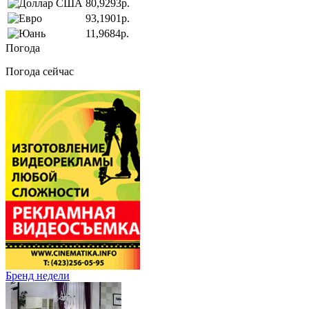
80,9293р.
93,1901р.
11,9684р.
Погода
Погода сейчас
Бренд недели