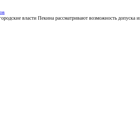
сов
 городские власти Пекина рассматривают возможность допуска ин