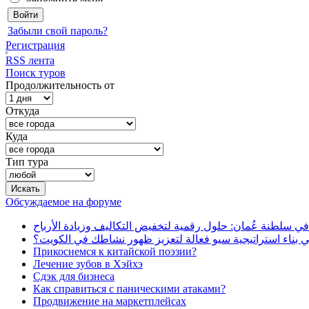
Забыли свой пароль?
Регистрация
RSS лента
Поиск туров
Продолжительность от
Откуда
Куда
Тип тура
Обсуждаемое на форуме
في سلطنة عُمان: حلول رقمية لتخفيض التكاليف وزيادة الأرباح
بناء استراتيجية سيو فعالة لتعزيز ظهور نشاطك في الكويت؟
Прикоснемся к китайской поэзии?
Лечение зубов в Хэйхэ
Сдэк для бизнеса
Как справиться с паническими атаками?
Продвижение на маркетплейсах