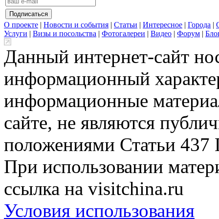
О проекте
|
Новости и события
|
Статьи
|
Интересное
|
Города
|
Услуги
|
Визы и посольства
|
Фотогалереи
|
Видео
|
Форум
|
Бло
Данный интернет-сайт но
информационный характер
информационные материа
сайте, не являются публи
положениями Статьи 437 
При использовании матери
ссылка на visitchina.ru
Условия использования