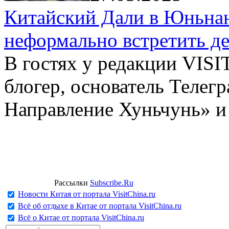
Китайский Дали в Юньнань
неформально встретить д
В гостях у редакции VIS
блогер, основатель Телег
Направление Хуньчунь» и
Рассылки
Subscribe.Ru
Новости Китая от портала VisitChina.ru
Всё об отдыхе в Китае от портала VisitChina.ru
Всё о Китае от портала VisitChina.ru