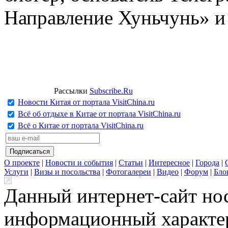
Направление Хуньчунь» и
Рассылки
Subscribe.Ru
Новости Китая от портала VisitChina.ru
Всё об отдыхе в Китае от портала VisitChina.ru
Всё о Китае от портала VisitChina.ru
О проекте
|
Новости и события
|
Статьи
|
Интересное
|
Города
|
Услуги
|
Визы и посольства
|
Фотогалереи
|
Видео
|
Форум
|
Бло
Данный интернет-сайт но
информационный характер