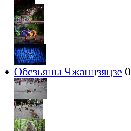
Обезьяны Чжанцзяцзе
0