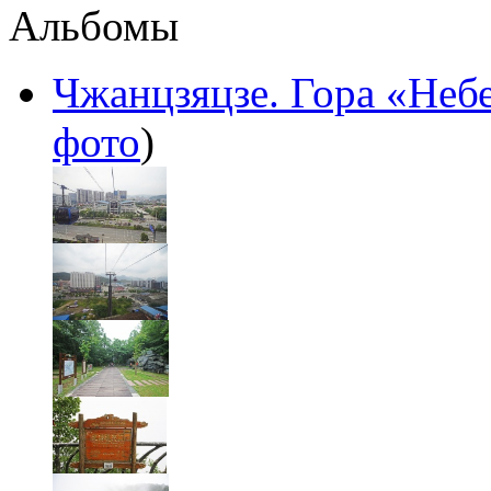
Альбомы
Чжанцзяцзе. Гора «Неб
фото
)