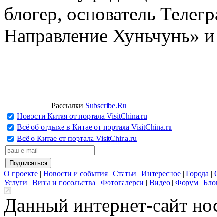
блогер, основатель Телег
Направление Хуньчунь» и
Рассылки
Subscribe.Ru
Новости Китая от портала VisitChina.ru
Всё об отдыхе в Китае от портала VisitChina.ru
Всё о Китае от портала VisitChina.ru
О проекте
|
Новости и события
|
Статьи
|
Интересное
|
Города
|
Услуги
|
Визы и посольства
|
Фотогалереи
|
Видео
|
Форум
|
Бло
Данный интернет-сайт но