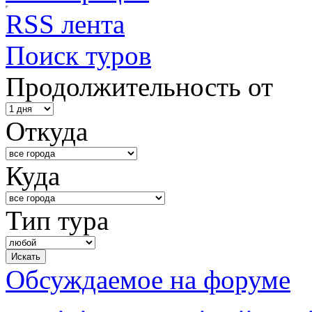
RSS лента
Поиск туров
Продолжительность от
Откуда
Куда
Тип тура
Обсуждаемое на форуме