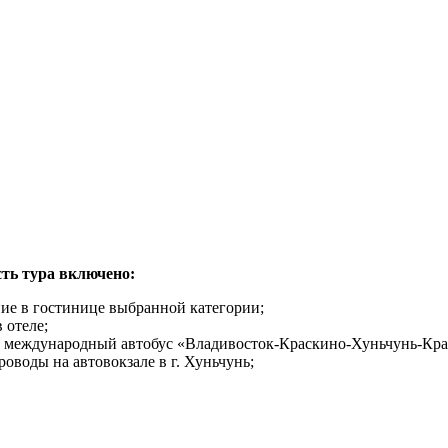
сть тура включено:
е в гостинице выбранной категории;
 отеле;
 международный автобус «Владивосток-Краскино-
Хуньчунь-Кра
проводы
на автовокзале в г. Хуньчунь;