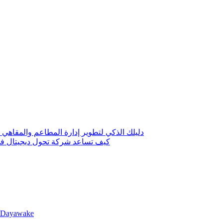
دليلك الذكي لتطوير إدارة المطاعم والمقاهي 
كيف تساعد شركة تحول ديجيتال في 
llDayawake