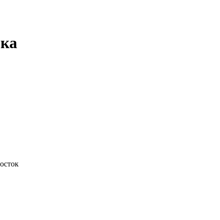
ока
осток