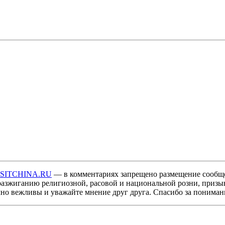
ISITCHINA.RU
— в комментариях запрещено размещение сообщ
разжиганию религиозной, расовой и национальной розни, призы
мно вежливы и уважайте мнение друг друга. Спасибо за пониман