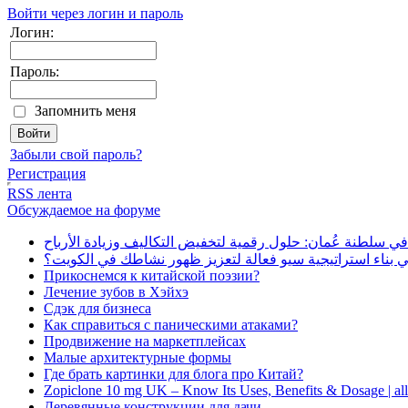
Войти через логин и пароль
Логин:
Пароль:
Запомнить меня
Забыли свой пароль?
Регистрация
RSS лента
Обсуждаемое на форуме
في سلطنة عُمان: حلول رقمية لتخفيض التكاليف وزيادة الأرباح
بناء استراتيجية سيو فعالة لتعزيز ظهور نشاطك في الكويت؟
Прикоснемся к китайской поэзии?
Лечение зубов в Хэйхэ
Сдэк для бизнеса
Как справиться с паническими атаками?
Продвижение на маркетплейсах
Малые архитектурные формы
Где брать картинки для блога про Китай?
Zopiclone 10 mg UK – Know Its Uses, Benefits & Dosage | a
Деревянные конструкции для дачи