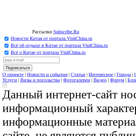
Рассылки
Subscribe.Ru
Новости Китая от портала VisitChina.ru
Всё об отдыхе в Китае от портала VisitChina.ru
Всё о Китае от портала VisitChina.ru
О проекте
|
Новости и события
|
Статьи
|
Интересное
|
Города
|
Услуги
|
Визы и посольства
|
Фотогалереи
|
Видео
|
Форум
|
Бло
Данный интернет-сайт но
информационный характер
информационные материа
сайте, не являются публи