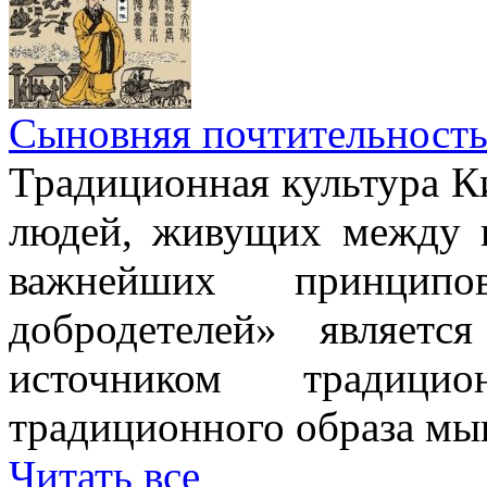
Сыновняя почтительност
Традиционная культура Ки
людей, живущих между н
важнейших принци
добродетелей» являет
источником традици
традиционного образа мы
Читать все