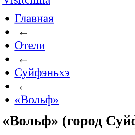
Главная
←
Отели
←
Суйфэньхэ
←
«Вольф»
«Вольф» (город Суй