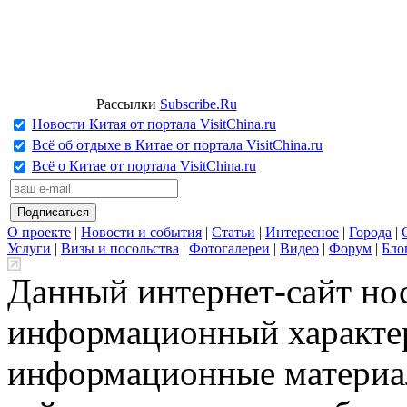
Рассылки
Subscribe.Ru
Новости Китая от портала VisitChina.ru
Всё об отдыхе в Китае от портала VisitChina.ru
Всё о Китае от портала VisitChina.ru
О проекте
|
Новости и события
|
Статьи
|
Интересное
|
Города
|
Услуги
|
Визы и посольства
|
Фотогалереи
|
Видео
|
Форум
|
Бло
Данный интернет-сайт но
информационный характер
информационные материа